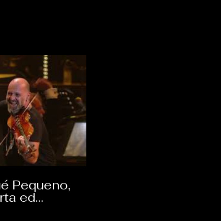
 Video
ué Pequeno,
rta ed
-