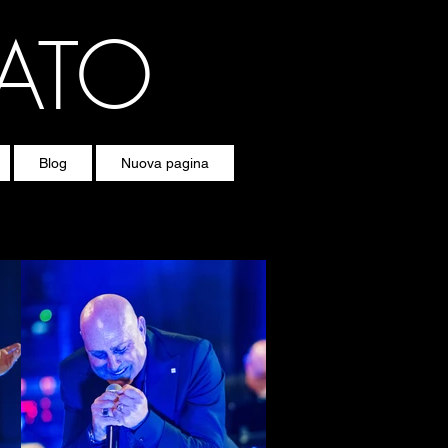
ATO
Blog
Nuova pagina