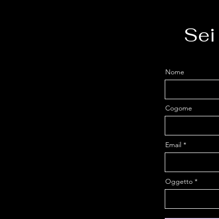
Sei
Nome
Cogome
Email
Oggetto