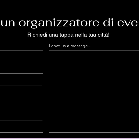
 un organizzatore di eve
Richiedi una tappa nella tua città!
Leave us a message...